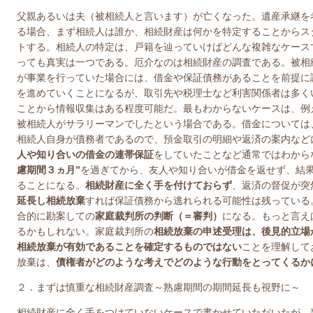
父親あるいは夫（被相続人と言います）が亡くなった。遺産承継を
る場合、まず相続人は誰か、相続財産は何かを特定することからス
トする。相続人の特定は、戸籍を辿っていけばどんな複雑なケース
っても真実は一つである。厄介なのは相続財産の調査である。被相
が事業を行っていた場合には、借金や保証債務があることを前提に
を進めていくことになるが、取引先や税理士など利害関係者は多く
ことから情報収集はある程度可能だ。最もわからないケースは、例
被相続人がサラリーマンでしたという場合である。借金については
相続人自身が債務者であるので、預金取引の明細や返済の案内など
人や知り合いの借金の連帯保証
をしていたことなど通常ではわから
慮期間３ヵ月”
を過ぎてから、友人や知り合いが借金を返せず、結
ることになる。
相続財産に全く手を付けておらず
、返済の督促が突
延長し相続放棄
すれば保証債務から逃れられる可能性は残っている
合的に勘案しての
家庭裁判所の判断（＝審判）
になる。もっと言え
るかもしれない。家庭裁判所の
相続放棄の申述受理は、後見的立場
相続放棄が有効であることを確定するものではない
ことを理解して
放棄は、
債権者がどのような考えでどのような行動をとってくるか
２．まずは慎重な相続財産調査～熟慮期間の期間延長も視野に～
相続財産に全く手をつけていないケースで書かせていただいたが、