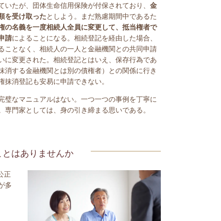
ていたが、団体生命信用保険が付保されており、
金
類を受け取った
としよう。まだ熟慮期間中であるた
権の名義を一度相続人全員に変更して、抵当権者で
申請
によることになる。相続登記を経由した場合、
ることなく、相続人の一人と金融機関との共同申請
いに変更された。相続登記とはいえ、保存行為であ
抹消する金融機関とは別の債権者）との関係に行き
権抹消登記も安易に申請できない。
完璧なマニュアルはない。一つ一つの事例を丁寧に
。専門家としては、身の引き締まる思いである。
ことはありませんか
公正
が多
。