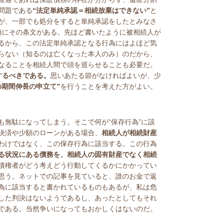
問題である
“法定単純承認＝相続放棄はできない”
と
が、一部でも処分をすると単純承認をしたとみなさ
項にその条文がある。先ほど書いたように被相続人が
るから、この法定単純承認となる行為にはよほど気
らない（知るのは亡くなった本人のみ）のだから、
なることを相続人間で頭を巡らせることも必要だ。
するべきである。
思いあたる節がなければよいが、少
の期間伸長の申立て”
を行うことを考えた方がよい。
無駄になってしまう。そこで何が“保存行為”に該
決済や少額のローンがある場合、
相続人が相続財産
わけではなく、この保存行為に該当する。この行為
る状況にある債務を、相続人の固有財産でなく相続
債権者がどう考えどう行動してくるかにかかってい
思う。ネットでの記事を見ていると、誰のお金で返
為に該当すると書かれているものもあるが、私は危
した判決はないようであるし、あったとしてもそれ
である。当然争いになってもおかしくはないのだ。