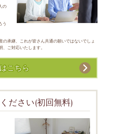
人の
ろう
産の承継、これが皆さん共通の願いではないでしょ
明、ご対応いたします。
務はこちら
ください(初回無料)