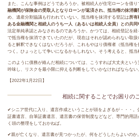
また、こんな事例はどうであろうか。被相続人が住宅ローンを借り
融機関が保険金の受取人となりローンが返済され、抵当権の抹消書
め、遺産分割協議も行われていない。抵当権を抹消する登記は
所有
ある金融機関と相続人のうち一人（あるいは相続人全員）との共同
法定単純承認とみなされるのであろうか。かつては、相続登記を経
で抵当権を抹消できていたのだが、現在はそれが認められない取扱
ると解釈できなくはないだろうが、これもやはり債権者（抵当権を
つく。ひょっとして争いになるかもしれない。そう考えると、抵当
このように債務が絡んだ相続については、こうすれば大丈夫という
吟味し、リスクを最小限に抑える判断をしていかなければならない
【2022年1月22日】
相続に関することでお困りの
✔シニア世代に入り、遺言作成ということが頭をよぎるが・・・。
証書遺言、自筆証書遺言、遺言書の保管制度などなど、専門的用語
く頭の整理をしておかねば。
✔親が亡くなり、遺言書が見つかったが、何をどうしたらよいのか