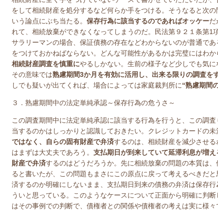
をして相続財産を処分するなど何らか手をつける。そうなると次の
いう論点にぶち当たる。
保存行為に該当するのであればオッケー
だ
れて、相続放棄ができなくなってしまうのだ。民法第９２１条第
1
サラリーマンの場合、保証債務の存在などわからないのが普通であ
をつけておかねばならない。どんな可能性があるかは完璧にはわか
相続財産調査を慎重に
やるしかない。生前の様子など少しでも気に
その意味では
熟慮期間
3
か月を有効に活用し、出来る限りの調査を
しでも疑いが出てくれば、場合によっては家庭裁判所に
“熟慮期間
３．熟慮期間中の法定単純承認～保存行為の危うさ～
この調査期間中に法定単純承認に該当する行為を行うと、この調査も
当するのかはしっかりと認識しておきたい。クレジットカードの未
ではなく、自らの固有財産で弁済
するのは、相続財産を減少させる
はまずは大丈夫であろう。
支払期日が到来していて延滞利息が増え
財産で弁済
するのはどうだろうか。先に相続放棄の問題の本質は、
ると書いたが、この問題もまさにこの原点に戻って考えるべきだと
済するのか明確にしないまま、支払期日到来の債務の弁済は保存行
ういと思っている。このようなケースについて正面から明確に判断
はその事例での判断で、債権者との関係や債権者の考えは実に様々