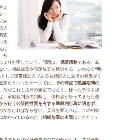
考え
ター
であ
続人
調査
いる
えば
、被
により判明していく。問題は、
保証債務
である。
友
ない。相続放棄や限定放棄を検討する、いわゆる
“熟
果として連帯保証人である被相続人に返済の督促がく
然来たといったケースでは、
その時点で熟慮期間の
。ただこれも法律の規定ではなく、様々な事情を総
ば、家庭裁判所の判断も、債権者が争ってきたら覆
から行う公証的性質を有する準裁判行為に過ぎず、
おかなければならない。見方を変えれば、この相続
にかかっている
のだ（
相続放棄の本質
はこれだ！）
普通であれば保証債務の存在が分からず、遺産分割