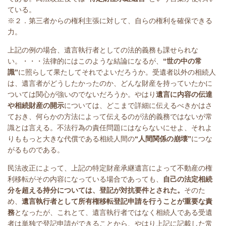
ている。
※２．第三者からの権利主張に対して、自らの権利を確保できる
力。
上記の例の場合、遺言執行者としての法的義務も課せられな
い。・・・法律的にはこのような結論になるが、
“世の中の常
識”
に照らして果たしてそれでよいだろうか。受遺者以外の相続人
は、遺言者がどうしたかったのか、どんな財産を持っていたかに
ついては関心が強いのでないだろうか。やはり
遺言に内容の伝達
や相続財産の開示
については、どこまで詳細に伝えるべきかはさ
ておき、何らかの方法によって伝えるのが法的義務ではないが常
識とは言える。不法行為の責任問題にはならないにせよ、それよ
りももっと大きな代償である相続人間の
“人間関係の崩壊”
につな
がるものである。
民法改正によって、上記の特定財産承継遺言によって不動産の権
利移転がその内容になっている場合であっても、
自己の法定相続
分を超える持分については、登記が対抗要件とされた。
そのた
め、
遺言執行者として所有権移転登記申請を行うことが重要な責
務
となったが、これとて、遺言執行者ではなく相続人である受遺
者は単独で登記申請ができることから、やはり上記に記載した常