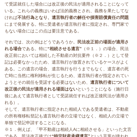
て受諾就任した場合には改正後の民法が適用されることになって
いる。これらの義務はいわば法的義務とされ、義務を果たしてな
ければ
不法行為となり、遺言執行者の解任や損害賠償責任の問題
にまで発展する。特に受遺者が遺言執行者に指定され、専門家で
もない場合にはこの点は要注意である。
それでは、次の例はどうであろうか。
民法改正前の場面が適用さ
れる場合
である。特に
“相続させる遺言”
（※１．）の場合、民法
改正前においては相続した不動産の対抗要件（※２．）として登
記は必要なかったため、遺言執行が放置されているケースがよく
ある。この遺言の場合、遺言執行を行うまでもなく、遺言者の死
亡時に当然に権利移転が生じるため、遺言執行者が指定されてい
ようとその就任を受諾する必要はないため、
遺言執行者について
改正後の民法が適用される場面はない
ということになる（施行日
後にあえて遺言執行者として受諾就任すれば改正後民法が適用さ
れる）。
そして、遺言執行者に指定された相続人である受遺者は、不動産
の所有権移転登記も遺言執行者の立場ではなく、相続人の立場で
単独で登記申請することになる。
※１．例えば、「甲不動産は相続人
A
に相続させる」といった文言
である。民法改正後では
“特定財産承継遺言”
という言葉が使われ