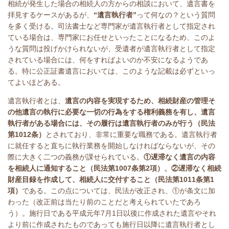
相続が発生した場合の相続人の方からの相談において、遺言書を
拝見するケースがあるが、
“遺言執行者”
って何なの？という質問
を多く受ける。司法書士など専門家が遺言執行者として指定され
ている場合は、専門家にお任せといったことになるため、このよ
うな質問は投げかけられないが、受遺者が遺言執行者として指定
されている場合には、何をすればよいのか不安になるようであ
る。特に公正証書遺言においては、このような記載は必ずといっ
てよいほどある。
遺言執行者とは、
遺言の内容を実現するため、相続財産の管理そ
の他遺言の執行に必要な一切の行為をする権利義務を有し、遺言
執行者がある場合には、その履行は遺言執行者のみが行う（民法
第
1012
条）
とされており、非常に重要な職務である。遺言執行者
に就任すると直ちに執行業務を開始しなければならないが、その
際に大きく二つの義務が課せられている。
①遅滞なく遺言の内容
を相続人に通知すること（民法第
1007
条第
2
項）、②遅滞なく相続
財産目録を作成して、相続人に交付すること（民法第
1011
条第
1
項）
である。この点については、民法が改正され、①が条文に加
わった（改正前は当たり前のことだと考えられていたであろ
う）。施行日である平成元年
7
月
1
日以後に作成された遺言やそれ
より前に作成されたものであっても施行日以降に遺言執行者とし