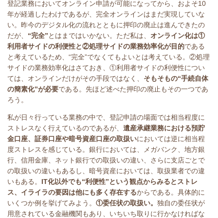
登記業務においてオンライン申請が可能になってから、およそ
10
年が経過したわけであるが、完全オンラインはまだ実現していな
い。昨今のデジタル化の流れとともに押印の廃止は進んできたの
だが、
“完全”
とはまではいかない。ただ私は、
オンライン化は①
利用者サイドの利便性と②処理サイドの業務効率化が目的
である
と考えているため、“完全”でなくてもよいとは考えている。②処理
サイドの業務効率化はさておき、①利用者サイドの利便性につい
ては、オンラインだけがその手段ではなく、
そもそもの“手続自体
の簡素化”が必要
である。先ほど述べた押印の廃止もその一つであ
ろう。
私が日々行っている業務の中で、登記申請の場面では相当程度に
ストレスなく行えているのであるが、
遺産承継業務における預貯
金口座、証券口座や暗号資産口座の取扱い
においては逆に相当程
度ストレスを感じている。銀行においては、メガバンク、地方銀
行、信用金庫、ネット銀行での取扱いの違い、さらに支店ごとで
の取扱いの違いもあるし、暗号資産においては、取扱業者での違
いもある。
IT
化以外でも“利便性”という観点からみるとストレ
ス、イライラの要因は他にも多く存在する
からである。具体的に
いくつか例を挙げてみよう。
①委任状の取扱い。
独自の委任状が
用意されている金融機関もあり、いちいち取りに行かなければな