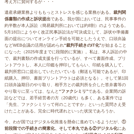
考え方に賛同するが・・・
遺産承継業務よりももっとストレスを感じる業務がある。
裁判関
係書類の作成と訴状提出
である。我が国においては、民事事件の
約半数が本人訴訟（簡易裁判所においては約
8
割）のようである。
5
月
18
日にようやく改正民事訴訟法が可決成立して、訴状や準備書
面の提出についてオンライン手続を可能としたうえで、口頭弁論
など
WEB
会議の活用が認められ
“裁判手続きの
IT
化”
が始まること
になった（
2025
年度までに段階的に実施）。私は、本人訴訟の中
で、裁判書類の作成支援を行っているが、すべて書面作成、プリ
ントアウトし、本人に印鑑を押印してもらい、印紙を購入して、
裁判所窓口に提出していただいている（郵送も可能であるが、印
紙購入、押印、書面プリントアウトは必須となる）。そして第
1
回
口頭弁論期日のやり取り、相手方との裁判所を介した答弁書等の
やり取りに至っては、なんと
“ファクシミリ”
である。企業間の訴
訟などでは、若手経営者の方（
20
歳代）も多く、ある案件では
「先生、ファクシミリって何のことですか」といった質問さえ受
けたことがある。完全に時代遅れといった状況であろうか。
今、わが国ではデジタル化推進を懸命に進めているようだが、
①
前段階での手続きの簡素化、そして本丸である②デジタル化
にあ