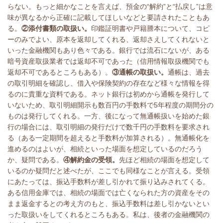
らない。もっと細かなことを言えば、預金の“解約”と“払戻し”は意
味が異なるから正確に記載してほしいなどと要請されたこともあ
る。
②添付書類の取扱い。
印鑑証明書や戸籍謄本について、コピ
ーのみでよい、原本を返却してくれる、返却さえしてくれないと
いった金融機関もあり色々である。銀行では流石にないが、ある
暗号資産取扱業者では返却不可であった（信用情報取扱機関でも
返却不可であるところもある）。
③通帳の取扱い。
通帳は、過去
の取引明細を確認し、借入や保険契約の存在など様々な情報を得
るのに貴重な資料である。ネット銀行は初めから通帳を発行して
いないため、取引明細開示も数百円の手数料で
5
年程度の期間分の
ものは発行してくれる。一方、後になって無通帳扱いを始めた銀
行の場合には、取引明細の発行だけで数千円の手数料を要求され
る（ある一定期間を超えると手数料が加算される）。無通帳化を
進めるのはよいが、相続といった場面を想定しているのだろう
か、疑問である。
④解約金の受領。
先ほど相続の場面を想定して
いるのか疑問だと述べたが、ここでも同様なことが言える。受領
にあたっては、振込手数料が差し引かれて振り込みされてくる。
ある信用金庫では、相続の場面では亡くなられた方の資産をその
まま返金するとの考え方のもと、振込手数料は差し引かないとい
った取扱いをしてくれるところもある。私は、後者の金融機関の