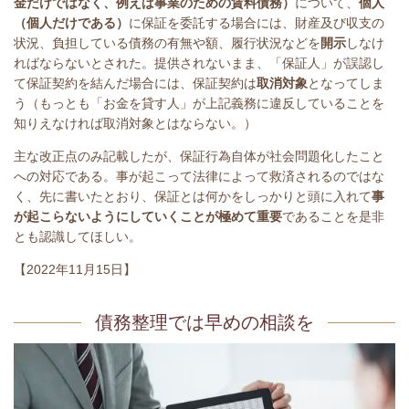
金だけではなく、例えば事業のための賃料債務）
について、
個人
（個人だけである）
に保証を委託する場合には、財産及び収支の
状況、負担している債務の有無や額、履行状況などを
開示
しなけ
ればならないとされた。提供されないまま、「保証人」が誤認し
て保証契約を結んだ場合には、保証契約は
取消対象
となってしま
う（もっとも「お金を貸す人」が上記義務に違反していることを
知りえなければ取消対象とはならない。）
主な改正点のみ記載したが、保証行為自体が社会問題化したこと
への対応である。事が起こって法律によって救済されるのではな
く、先に書いたとおり、保証とは何かをしっかりと頭に入れて
事
が起こらないようにしていくことが極めて重要
であることを是非
とも認識してほしい。
【2022年11月15日】
債務整理では早めの相談を