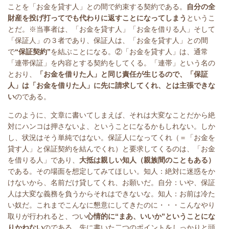
ことを「お金を貸す人」との間で約束する契約である。
自分の全
財産を投げ打ってでも代わりに返すことになってしまう
というこ
とだ。※当事者は、「お金を貸す人」「お金を借りる人」そして
「保証人」の３者であり、保証人は、「お金を貸す人」との間
で
“保証契約”
を結ぶことになる。②「お金を貸す人」は、通常
「連帯保証」を内容とする契約をしてくる。「連帯」という名の
とおり、
「お金を借りた人」と同じ責任が生じるので、「保証
人」は「お金を借りた人」に先に請求してくれ、とは主張できな
い
のである。
このように、文章に書いてしまえば、それは大変なことだから絶
対にハンコは押さないよ、ということになるかもしれない。しか
し、状況はそう単純ではない。保証人になってくれ（＝「お金を
貸す人」と保証契約を結んでくれ）と要求してくるのは、「お金
を借りる人」であり、
大抵は親しい知人（親族間のこともある）
である。その場面を想定してみてほしい。知人：絶対に迷惑をか
けないから、名前だけ貸してくれ、お願いだ。自分：いや、保証
人は大変な義務を負うからそれはできないな。知人：お前は冷た
い奴だ。これまでこんなに懇意にしてきたのに・・・こんなやり
取りが行われると、つい
心情的に“まあ、いいか”ということにな
りかねない
のである。先に書いた二つのポイントをしっかりと頭