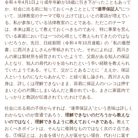
令和４年
4
月
1
日より成年年齢が
18
歳に引き下がったこともあって
か、社会に出る前に知っておくべきこととして
“連帯保証人”
につ
いて、法律教室のテーマで取り上げてほしいとの要請が増えてい
る。私が参加している法律教室のことである。ただこのテーマ
は、本来は親として教えておくべきものであり、特に事業を営ん
でいる家庭においては一つの心得として教えられてきたのではな
いだろうか。先日、日経新聞（令和４年
10
月連載）の「私の履歴
書」に西川きよしさんが寄稿されていた。それによれば、西川さ
んの家は製材所を経営されていたようで、父親がある知人の保証
人となり、知人の肩代わりを迫られたという辛い経験を教えられ
ていたようである。そして、父がことあるごとに「ええか。保証
人というものになたらあかんで」と繰り返し論され、西川さん自
身は、詳しくは理解できないまま、容易に保証人のハンコは押す
まいと心の片隅にしまい込んだと書かれている。まさに家庭内で
しっかりと教訓が伝達されていたわけである。
社会に出る前の子供からすれば、“連帯保証人”という意味は詳しく
わからないのが普通であろう。
理解できないのだろうから教えな
いのではなく、理解できるように教えておくべきである。
教えて
おくべきポイントは、そんなに複雑なものではなく次の２点であ
る。①保証とは、お金を借りた人が返せない場合、代わりに返す