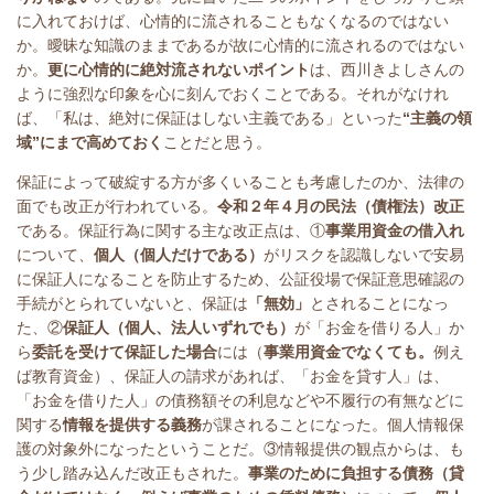
に入れておけば、心情的に流されることもなくなるのではない
か。曖昧な知識のままであるが故に心情的に流されるのではない
か。
更に心情的に絶対流されないポイント
は、西川きよしさんの
ように強烈な印象を心に刻んでおくことである。それがなけれ
ば、「私は、絶対に保証はしない主義である」といった
“主義の領
域”にまで高めておく
ことだと思う。
保証によって破綻する方が多くいることも考慮したのか、法律の
面でも改正が行われている。
令和２年４月の民法（債権法）改正
である。保証行為に関する主な改正点は、①
事業用資金の借入れ
について、
個人（個人だけである）
がリスクを認識しないで安易
に保証人になることを防止するため、公証役場で保証意思確認の
手続がとられていないと、保証は
「無効」
とされることになっ
た、②
保証人（個人、法人いずれでも）
が「お金を借りる人」か
ら
委託を受けて保証した場合
には（
事業用資金でなくても。
例え
ば教育資金）、保証人の請求があれば、「お金を貸す人」は、
「お金を借りた人」の債務額その利息などや不履行の有無などに
関する
情報を提供する義務
が課されることになった。個人情報保
護の対象外になったということだ。③情報提供の観点からは、も
う少し踏み込んだ改正もされた。
事業のために負担する債務（貸