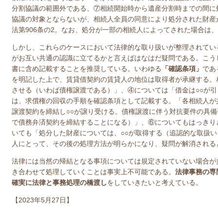
分割協議の範囲外である、⑦相続開始時から遺産分割時までの間に
協議の対象とならないが、相続人全員の同意により処分された財産
法第
906
条の
2
。なお、処分が一部の相続人によってされた場合は、
しかし、これらのケースにおいて法律的な取り扱いが整理されてい
がお互い共通の認識に立てるかと言えばはなはだ疑問である。こう
書に含め記載することを推奨している。いわゆる
「確認条項」
であ
を明記した上で、賃貸借契約の賃貸人の地位は取得者が承継する。
させる（いわば債権譲渡である）」、④については「借金は○○が
は、求償権の回収の手順を確認条項として記載する。「各相続人が
譲渡契約を締結し○○が譲り受ける。債権譲渡に伴う対抗要件の具備
で債務弁済契約を締結することになる）」、⑥についてもはっきり
いても「処分した財産については、○○が取得する（追認的な取扱
人にとって、その後の処理方法が明らかになり、疑問が解消される
法律には当然の帰結となる事項については規定されていない場合が
き合わせて処理していくことは事実上不可能である。
法律事務の専
確実に法律と事務処理の橋渡し
をしていきたいと考えている。
【2023年5月27日】