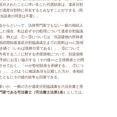
処分されたことに伴い生じた代償財産は、遺産分割
が遺産分割時に存在するとみなすことができる（民
当該者の同意は不要）。
るからといって、法律専門家でもない一般の相続人
した場合、私は必ずその処理について遺産分割協議
る。例えば、①～③については「当該建物の所得者
相続開始後遺産分割協議成立までの賃料は○○に取得
引き継ぐ（いわば債務引受である）」、⑤について
共有する△△に対する求償債権について、別途債権
手続にお互い協力する（その後○○と主債務者との間
させておく。「○○が祭祀財産を承継する」、⑦につ
い）」。このように確認条項を記載した方が、各相続
とともにその後の紛争も回避できる。
多いが、一般の方が遺産分割協議書を六法全書と突
門家である司法書士（司法書士法第
1
条）
としては、