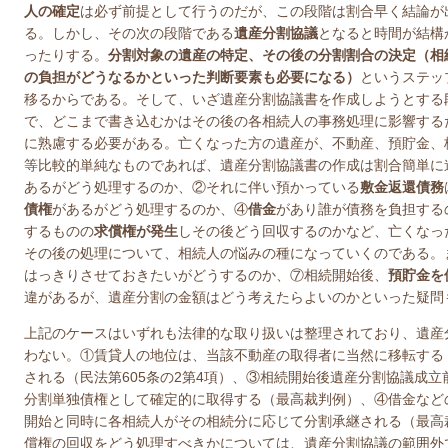
人の確定
は必ず前提として行うのだが、この段階は割合早く結論が
る。しかし、その次の段階である
遺産分割協議
となると時間が結構
ったりする。
分割対象の遺産の特定、その後の分割割合の決定（相
の負担がどうなるかといった判断要素も必要になる）
というステッ
移るからである。そして、いざ遺産分割協議書を作成しようとする
で、どこまで書き込むかはその後の各相続人の事務処理に影響する
に熟慮する必要がある。亡くなった方の遺産が、不動産、預貯金、
等比較的単純なものであれば、遺産分割協議書の作成は割合簡単に
あるがどう処理するのか、②それに伴い預かっている
敷金返還債務
債権
があるがどう処理するのか、④
借金
があり誰が債務を負担する
するものの
求償権が発生
しその後どう回収するのかなど、亡くなっ
その後の処理について、相続人の悩みの種になっていくのである。
はっきりさせておきたいがどうするのか、⑦相続開始後、
預貯金を
違があるが、遺産分割の金額はどう考えたらよいのかといった疑問
上記のケースはいずれも法律的な取り扱いは整理されており、遺産
わない。①賃貸人の地位は、当該不動産の取得者に当然に移転する
される（民法第
605
条の
2
第
4
項）、③相続開始後遺産分割協議成立
分割単独債権として確定的に取得する（最高裁判例）、④借金など
開始と同時に各相続人がその相続分に応じて分割承継される（最高
償権の回収をどう処理すべきかについては、遺産分割協議の範囲外