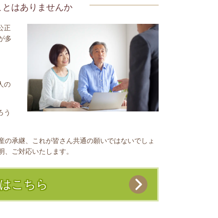
ことはありませんか
公正
が多
。
人の
ろう
産の承継、これが皆さん共通の願いではないでしょ
明、ご対応いたします。
務はこちら