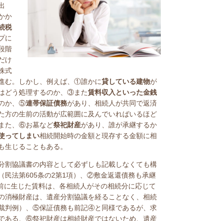
出
かか
続税
プに
段階
だけ
株式
進む。しかし、例えば、①誰かに
貸している建物
が
はどう処理するのか、③また
賃料収入といった金銭
のか、⑤
連帯保証債務
があり、相続人が共同で返済
た方の生前の活動が広範囲に及んでいればいるほど
また、⑥お墓など
祭祀財産
があり、誰が承継するか
使ってしまい
相続開始時の金額と現存する金額に相
も生じることもある。
分割協議書の内容として必ずしも記載しなくても構
（民法第
605
条の
2
第
1
項）、②敷金返還債務も承継
前に生じた賃料は、各相続人がその相続分に応じて
の消極財産は、遺産分割協議を経ることなく、相続
裁判例）、⑤保証債務も前記④と同様であるが、求
である、⑥祭祀財産は相続財産ではないため、遺産